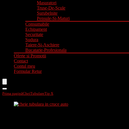
Masuratori
Truse-De-Scule
Surubelnite
Pensule-Si-Maturi
Consumabile
Echipament
Securitate
Sudura
Taiere-Si-Aschiere
Bucatarie-Profesionala
Oferte si Promotii
Contact
Contul meu
Formular Retur
Prima pagină
Chei
Tubulare
Tip X
Cheie tubulara in cruce auto cr v 17*19* YT-08
Cheie tubulara in cruce auto cr v 