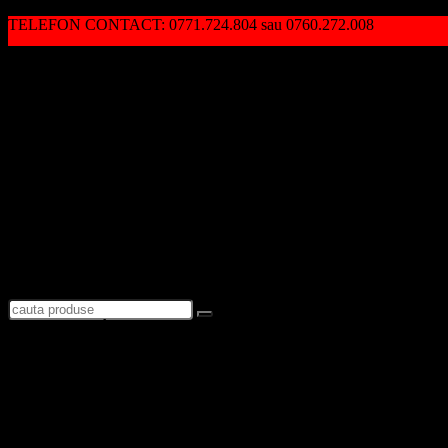
TELEFON CONTACT: 0771.724.804 sau 0760.272.008
Autentificare / Înregistrare
Logare
Favorite