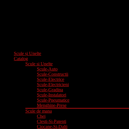
Scule și Unelte
Catalog
Scule si Unelte
Scule-Auto
Scule-Constructii
Scule-Electrice
Scule-Electricieni
Scule-Gradina
Scule-Instalatori
Scule-Pneumatice
Menghine-Prese
Scule de mana
Chei
Clesti-Si-Patenti
Ciocane-Si-Dalti