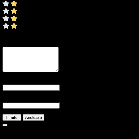
0/5
* Ratingul este necesar
Recenzia dvs
* Revizuirea este necesară
Nume și prenume
* Numele este obligatoriu
E-mail
* E-mailul este necesar
Trimite
Anulează
30.50
lei