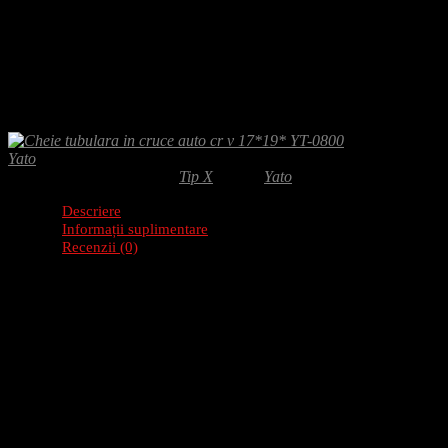
Adaugă-ți recenzia
30.50
lei
Cheie tubulara in cruce auto 17*19, proiectata pentru schimburi sigure s
este o unealta compacta, ideala pentru utilizare auto si service.
Yato
SKU:
YT-0800
Categorie:
Tip X
Brand:
Yato
Descriere
Informații suplimentare
Recenzii (0)
Descriere produs: Cheie tubulara in cruce auto cr
Cheia tubulara in cruce YT-0800 este un instrument esential pentru demo
Caracteristici
Material: otel 40CrV (crom-vanadiu) de inalta calitate
4 brate cu tubulare dimensiuni 17 mm, 19 mm, 21 mm si 22 m