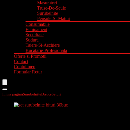
Masuratori
Truse-De-Scule
Surubelnite
Pensule-Si-Maturi
Consumabile
Echipament
Securitate
Sudura
Taiere-Si-Aschiere
Bucatarie-Profesionala
Oferte si Promotii
Contact
Contul meu
Formular Retur
Prima pagină
Surubelnite
Drepte
Seturi
Set surubelnite+bituri 30buc 60980
Set surubelnite+bituri 30buc 60980