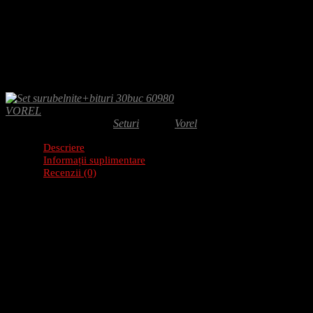
Adaugă-ți recenzia
81.00
lei
Set surubelnite bituri 30buc ofera o selectie versatila de ustensile pen
piese potrivite pentru majoritatea operarilor.
VOREL
SKU:
60980
Categorie:
Seturi
Brand:
Vorel
Descriere
Informații suplimentare
Recenzii (0)
Descriere produs: Set surubelnite+bituri 30buc 60
Setul contine 30 de surubelnite si biti, ideale pentru diverse reparatii si 
Caracteristici
Diametru: 200 mm
RPM maxim: 4500 minu207bu00b9