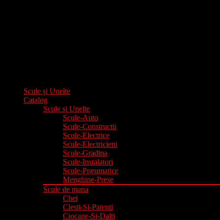
Scule și Unelte
Catalog
Scule si Unelte
Scule-Auto
Scule-Constructii
Scule-Electrice
Scule-Electricieni
Scule-Gradina
Scule-Instalatori
Scule-Pneumatice
Menghine-Prese
Scule de mana
Chei
Clesti-Si-Patenti
Ciocane-Si-Dalti