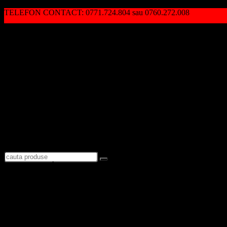
TELEFON CONTACT: 0771.724.804 sau 0760.272.008
Autentificare / Înregistrare
Logare
Favorite