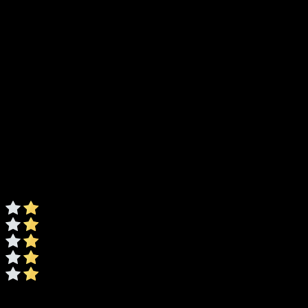
Evaluare
*
0/5
* Ratingul este necesar