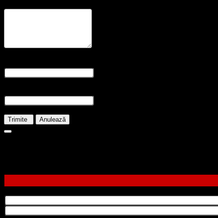
Recenzia dvs
* Revizuirea este necesară
Nume și prenume
* Numele este obligatoriu
E-mail
* E-mailul este necesar
Trimite
Anulează
81.00
lei
Stoc epuizat