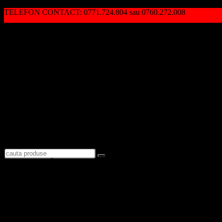
TELEFON CONTACT: 0771.724.804 sau 0760.272.008
Autentificare / Înregistrare
Logare
Favorite