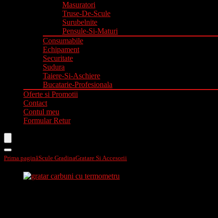
Masuratori
Truse-De-Scule
Surubelnite
Pensule-Si-Maturi
Consumabile
Echipament
Securitate
Sudura
Taiere-Si-Aschiere
Bucatarie-Profesionala
Oferte si Promotii
Contact
Contul meu
Formular Retur
Prima pagină
Scule Gradina
Gratare Si Accesorii
Gratar carbuni cu termometru 995
Gratar carbuni cu termometru 99