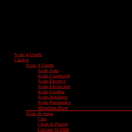
Scule și Unelte
Catalog
Scule si Unelte
Scule-Auto
Scule-Constructii
Scule-Electrice
Scule-Electricieni
Scule-Gradina
Scule-Instalatori
Scule-Pneumatice
Menghine-Prese
Scule de mana
Chei
Clesti-Si-Patenti
Ciocane-Si-Dalti