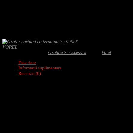
Adaugă-ți recenzia
416.00
lei
Gratar carbuni cu termometru este solutia perfecta pentru cine cauta gus
de 17.5 Kg asigura stabilitate si durabilitate. Fabricat in Polonia, SK
VOREL
SKU:
99586
Categorie:
Gratare Si Accesorii
Brand:
Vorel
Descriere
Informații suplimentare
Recenzii (0)
Descriere produs: Gratar carbuni cu termometru 
Gratarul pentru carbuni cu termometru este un accesoriu practic si dura
Caracteristici
Diametru: 10 mm
Grosime: 1.5 mm