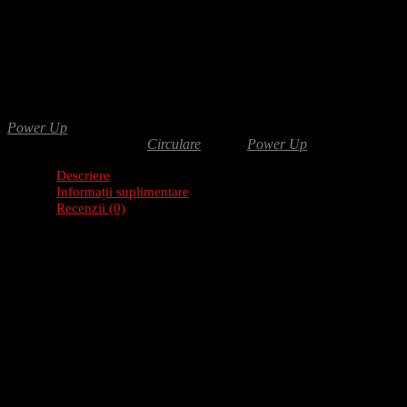
Adaugă-ți recenzia
520.00
lei
Fierastrau el cu doua lame, 900W si disc 125mm, ofera taiere rapida si
doua lame mareste eficienta si reduce timpul de lucru.
Power Up
SKU:
79255
Categorie:
Circulare
Brand:
Power Up
Descriere
Informații suplimentare
Recenzii (0)
Descriere produs: Fierastrau el. cu doua lame 90
Fierastrau electric cu doua lame, putere de 900W si diametru de 125mm, i
comprimat spiralat de inalta calitate.
Caracteristici
Lungime furtun aer comprimat: 10 m
Diametru interior furtun: 5.5 mm