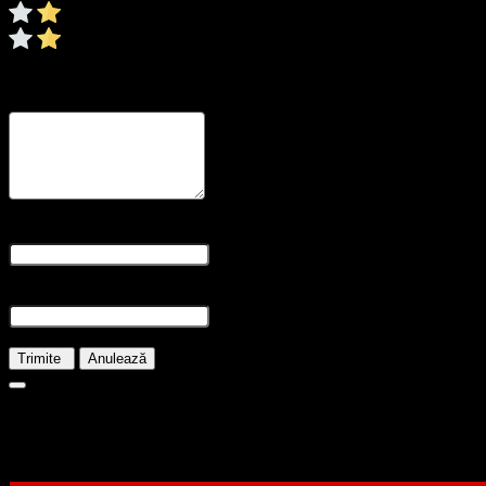
0/5
* Ratingul este necesar
Recenzia dvs
* Revizuirea este necesară
Nume și prenume
* Numele este obligatoriu
E-mail
* E-mailul este necesar
Trimite
Anulează
520.00
lei
Stoc epuizat