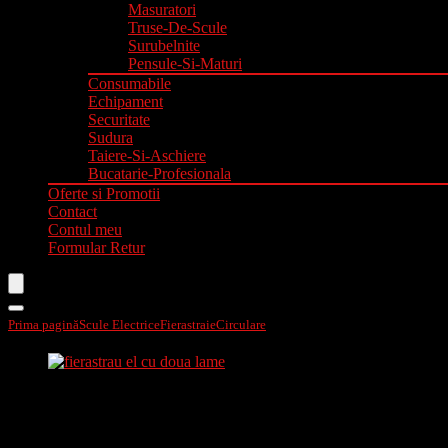
Masuratori
Truse-De-Scule
Surubelnite
Pensule-Si-Maturi
Consumabile
Echipament
Securitate
Sudura
Taiere-Si-Aschiere
Bucatarie-Profesionala
Oferte si Promotii
Contact
Contul meu
Formular Retur
Prima pagină
Scule Electrice
Fierastraie
Circulare
Fierastrau el. cu doua lame 90
Fierastrau el. cu doua lame 900w