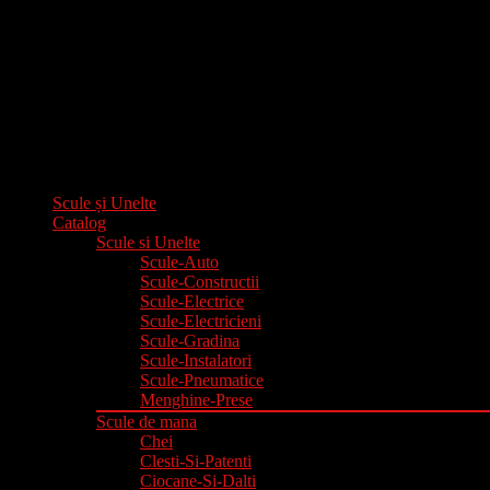
Scule și Unelte
Catalog
Scule si Unelte
Scule-Auto
Scule-Constructii
Scule-Electrice
Scule-Electricieni
Scule-Gradina
Scule-Instalatori
Scule-Pneumatice
Menghine-Prese
Scule de mana
Chei
Clesti-Si-Patenti
Ciocane-Si-Dalti