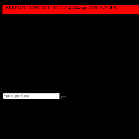
TELEFON CONTACT: 0771.724.804 sau 0760.272.008
Autentificare / Înregistrare
Logare
Favorite