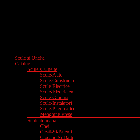
Scule și Unelte
Catalog
Scule si Unelte
Scule-Auto
Scule-Constructii
Scule-Electrice
Scule-Electricieni
Scule-Gradina
Scule-Instalatori
Scule-Pneumatice
Menghine-Prese
Scule de mana
Chei
Clesti-Si-Patenti
Ciocane-Si-Dalti