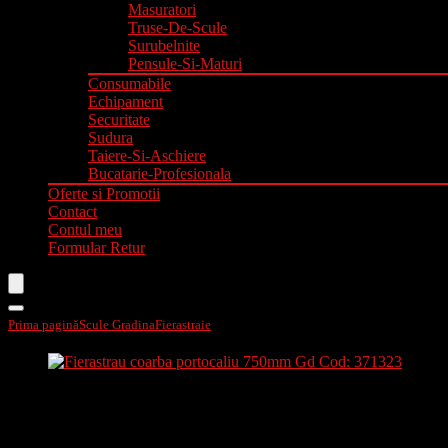
Masuratori
Truse-De-Scule
Surubelnite
Pensule-Si-Maturi
Consumabile
Echipament
Securitate
Sudura
Taiere-Si-Aschiere
Bucatarie-Profesionala
Oferte si Promotii
Contact
Contul meu
Formular Retur
Prima pagină
Scule Gradina
Fierastraie
Fierastrau coarba portocaliu 750mm Gd Co
Fierastrau coarba portocaliu 75