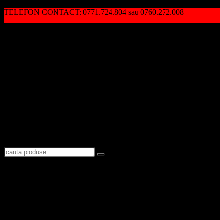
TELEFON CONTACT: 0771.724.804 sau 0760.272.008
Autentificare / Înregistrare
Logare
Favorite