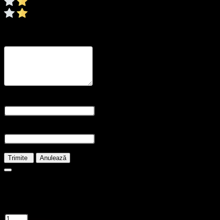
0/5
* Ratingul este necesar
Recenzia dvs
* Revizuirea este necesară
Nume și prenume
* Numele este obligatoriu
E-mail
* E-mailul este necesar
Trimite
Anulează
24.00
lei
În stoc
Cantitate