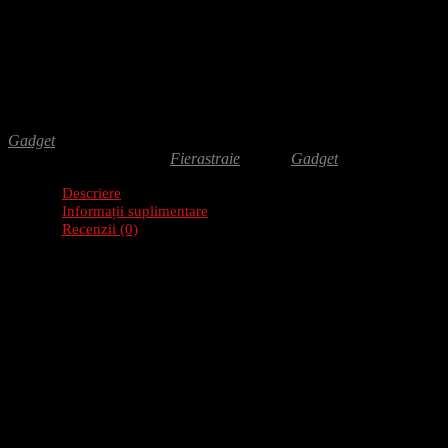
Adaugă-ți recenzia
24.00
lei
Ferestrau coarba portocaliu este conceput pentru taierea precisa a lemnu
repetate. Un instrument practic pentru atelier.
Gadget
SKU:
371323
Categorie:
Fierastraie
Brand:
Gadget
Descriere
Informații suplimentare
Recenzii (0)
Brandul
Gadget
include o gam? larg? de instrumente hobby. Acestea su
Fierastrau coarba , din gama Gadget :
Destinat taierii lemnului
Are clapeta de eliberare a lamei, dinti intariti cu laser pentru utiliz
Fabricat din otel de calitate acoperit cu vopsea in camp electrostati
Lungimea: 750mm
Specificatii:
Fierastrau coarba portocal