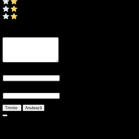
0/5
* Ratingul este necesar
Recenzia dvs
* Revizuirea este necesară
Nume și prenume
* Numele este obligatoriu
E-mail
* E-mailul este necesar
Trimite
Anulează
598.00
lei
Stoc epuizat