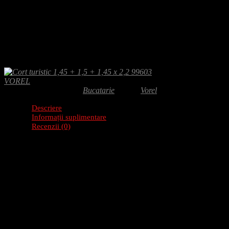
Adaugă-ți recenzia
598.00
lei
Cort turistic 1,45 1,5 1,45 este solutia practica pentru iubitorii de dru
greutate aproximativa 7 kg si garantie 24 luni.
VOREL
SKU:
99603
Categorie:
Bucatarie
Brand:
Vorel
Descriere
Informații suplimentare
Recenzii (0)
Descriere produs: Cort turistic 1,45 + 1,5 + 1,45 x 
Foarfeca pentru taiat crengi cu brate lungi, care asigura o gama extinsa
acoperita cu PTFE pentru un plus de confort in timpul taierii.
Caracteristici
Diametrul maxim de taiere: 25 mm