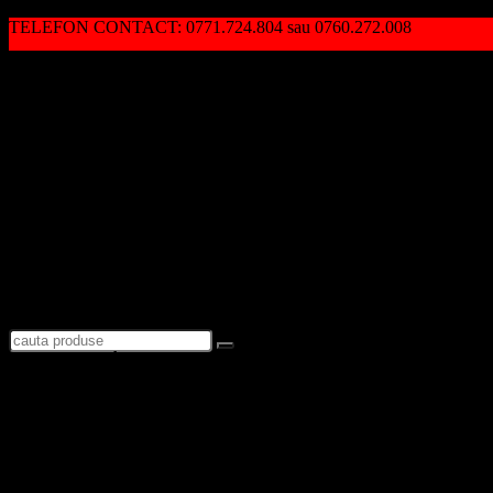
TELEFON CONTACT: 0771.724.804 sau 0760.272.008
Autentificare / Înregistrare
Logare
Favorite