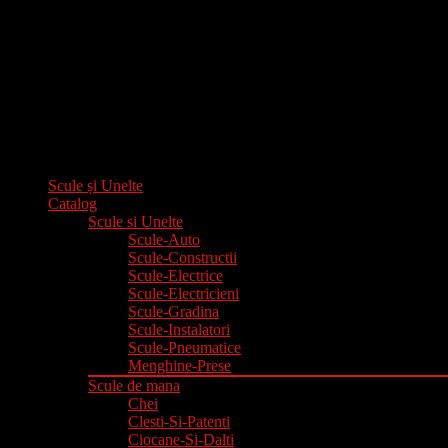
Scule și Unelte
Catalog
Scule si Unelte
Scule-Auto
Scule-Constructii
Scule-Electrice
Scule-Electricieni
Scule-Gradina
Scule-Instalatori
Scule-Pneumatice
Menghine-Prese
Scule de mana
Chei
Clesti-Si-Patenti
Ciocane-Si-Dalti