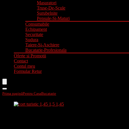
Masuratori
Truse-De-Scule
Surubelnite
Pensule-Si-Maturi
Consumabile
Echipament
Securitate
Sudura
Taiere-Si-Aschiere
Bucatarie-Profesionala
Oferte si Promotii
Contact
Contul meu
Formular Retur
Prima pagină
Pentru Casa
Bucatarie
Cort turistic 1,45 + 1,5 + 1,45 x 2,2 99603
Cort turistic 1,45 + 1,5 + 1,45 x 2,