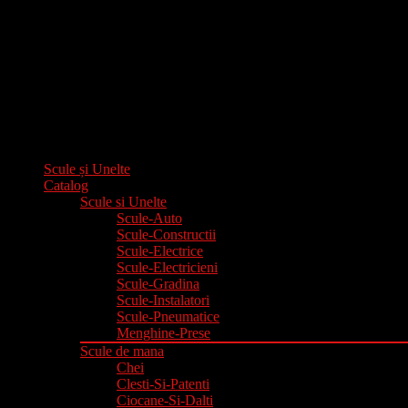
Scule și Unelte
Catalog
Scule si Unelte
Scule-Auto
Scule-Constructii
Scule-Electrice
Scule-Electricieni
Scule-Gradina
Scule-Instalatori
Scule-Pneumatice
Menghine-Prese
Scule de mana
Chei
Clesti-Si-Patenti
Ciocane-Si-Dalti