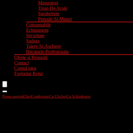
Masuratori
Truse-De-Scule
Surubelnite
Pensule-Si-Maturi
Consumabile
Echipament
Securitate
Sudura
Taiere-Si-Aschiere
Bucatarie-Profesionala
Oferte si Promotii
Contact
Contul meu
Formular Retur
Prima pagină
Chei
Combinate
Cu Clichet
Cu Schimbator
Cheie combinata cu clic
Cheie combinata cu clichet19mm 