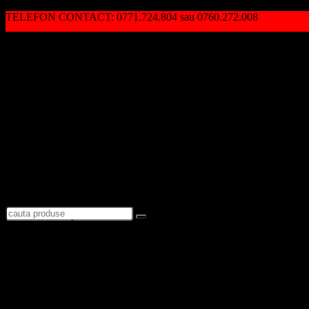
TELEFON CONTACT: 0771.724.804 sau 0760.272.008
Autentificare / Înregistrare
Logare
Favorite