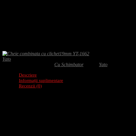
Adaugă-ți recenzia
25.50
lei
Cheie combinata cu clichet 19mm, potrivita pentru reparatii si intretine
recomandata atat profesionistilor, cat si pasionatilor de bricolaj.
Yato
SKU:
YT-1662
Categorie:
Cu Schimbator
Brand:
Yato
Descriere
Informații suplimentare
Recenzii (0)
Descriere produs: Cheie combinata cu clichet 19
Cheia combinata cu clichet YT-1662 este un instrument robust, ideal pent
clichet pentru operare usoara.
Caracteristici