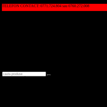
TELEFON CONTACT: 0771.724.804 sau 0760.272.008
Autentificare / Înregistrare
Logare
Favorite