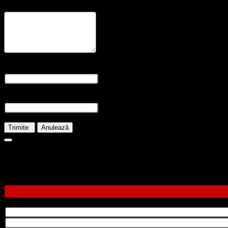
Recenzia dvs
* Revizuirea este necesară
Nume și prenume
* Numele este obligatoriu
E-mail
* E-mailul este necesar
Trimite
Anulează
8.50
lei
Stoc epuizat