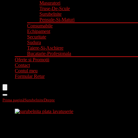
Masuratori
Truse-De-Scule
Surubelnite
Pensule-Si-Maturi
Consumabile
Echipament
Securitate
Sudura
Taiere-Si-Aschiere
Bucatarie-Profesionala
Oferte si Promotii
Contact
Contul meu
Formular Retur
Prima pagină
Surubelnite
Drepte
Surubelnita plata lacatuserie c-v 3×200 62157
Surubelnita plata lacatuserie c-v 