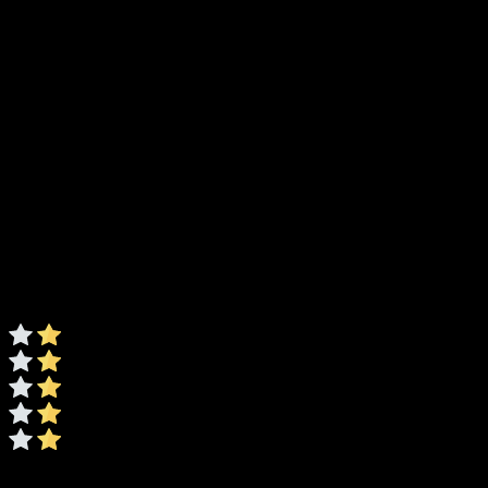
Surubelnita plata lacatuserie c-v 3x200 62157
Evaluare
*
0/5
* Ratingul este necesar