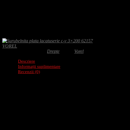
Adaugă-ți recenzia
8.50
lei
Surubelnita plata lacatuserie 3×200 ofera control si precizie pentru lucr
kg, garantie 24 luni.
VOREL
SKU:
62157
Categorie:
Drepte
Brand:
Vorel
Descriere
Informații suplimentare
Recenzii (0)
Descriere produs: Surubelnita plata lacatuserie c-
Surubelnita plata pentru lacatuserie cu varf de sageata si prindere hex
insurubari clasice, cat si pentru operatii cu lovire.
Caracteristici
Varf Phillips (PH) sablat si magnetizat, dimensiune PH2