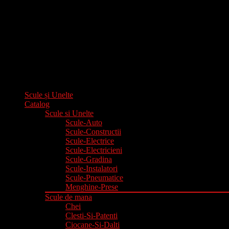
Scule și Unelte
Catalog
Scule si Unelte
Scule-Auto
Scule-Constructii
Scule-Electrice
Scule-Electricieni
Scule-Gradina
Scule-Instalatori
Scule-Pneumatice
Menghine-Prese
Scule de mana
Chei
Clesti-Si-Patenti
Ciocane-Si-Dalti