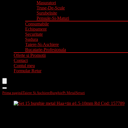
Masuratori
Truse-De-Scule
Surubelnite
Pensule-Si-Maturi
Consumabile
Echipament
Securitate
Sudura
Taiere-Si-Aschiere
Bucatarie-Profesionala
Oferte si Promotii
Contact
Contul meu
Formular Retur
Prima pagină
Taiere Si Aschiere
Burghie
Pt Metal
Seturi
Set 15 burghie metal Haa+
Set 15 burghie metal Haa+tin ø1.