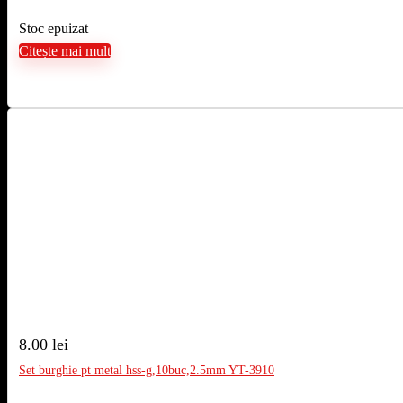
Stoc epuizat
Citește mai mult
8.00
lei
Set burghie pt metal hss-g,10buc,2.5mm YT-3910