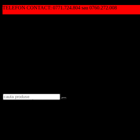
TELEFON CONTACT: 0771.724.804 sau 0760.272.008
Autentificare / Înregistrare
Logare
Favorite