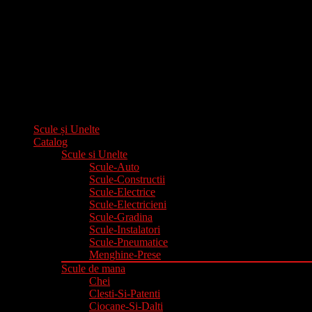
Scule și Unelte
Catalog
Scule si Unelte
Scule-Auto
Scule-Constructii
Scule-Electrice
Scule-Electricieni
Scule-Gradina
Scule-Instalatori
Scule-Pneumatice
Menghine-Prese
Scule de mana
Chei
Clesti-Si-Patenti
Ciocane-Si-Dalti