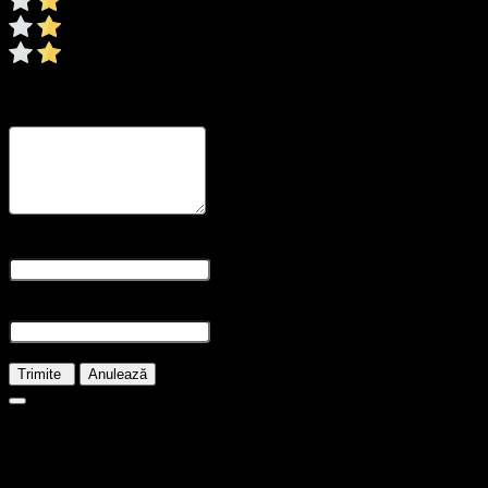
0/5
* Ratingul este necesar
Recenzia dvs
* Revizuirea este necesară
Nume și prenume
* Numele este obligatoriu
E-mail
* E-mailul este necesar
Trimite
Anulează
36.00
lei
În stoc