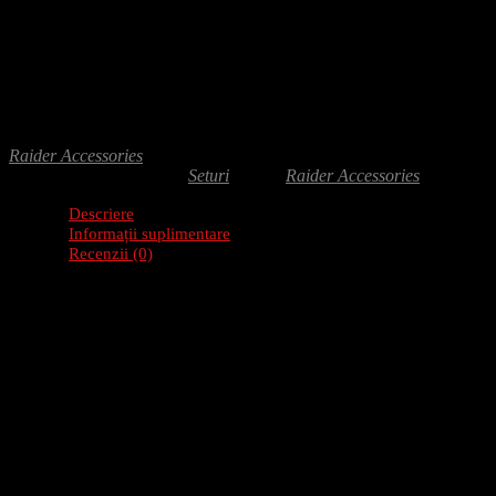
Adaugă-ți recenzia
36.00
lei
Set burghie pentru metal, 15 piese, interval 1.5-10mm, tratate HSS TIN 
si proiecte DIY care solicita durabilitate si precizie.
Raider Accessories
SKU:
157789
Categorie:
Seturi
Brand:
Raider Accessories
Descriere
Informații suplimentare
Recenzii (0)
Burghiele pentru metal
HSS + TIN
sunt tratate la suprafata cu nitrat 
nealiat.
Pana la trei ori mai mare durata de folosire
Varf ascutit la 135 ?, ascutirea incrucisata conform DIN 1412
Gaurire cu pana la 40% mai rapida in material
Nu este potrivit pentru aluminiu
Specificatii:
Set 15 burghie metal Haa+t