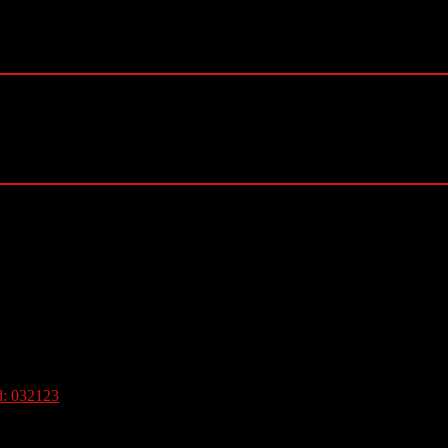
carcator 18V x 2.5A Rd-gtl22 Rd-htl04 Rd-cbl04 Cod: 032123
22 Rd-htl04 Rd-cbl04 Cod: 032123