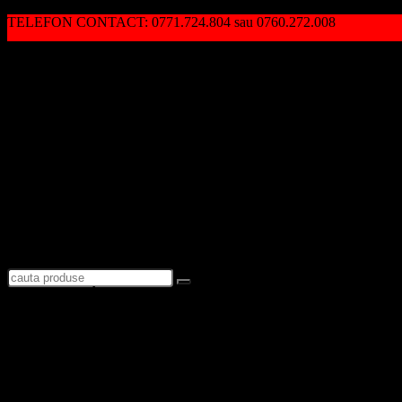
TELEFON CONTACT: 0771.724.804 sau 0760.272.008
Autentificare / Înregistrare
Logare
Favorite