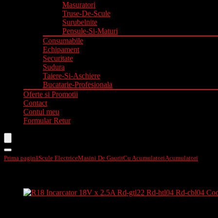
Masuratori
Truse-De-Scule
Surubelnite
Pensule-Si-Maturi
Consumabile
Echipament
Securitate
Sudura
Taiere-Si-Aschiere
Bucatarie-Profesionala
Oferte si Promotii
Contact
Contul meu
Formular Retur
Prima pagină
Scule Electrice
Masini De Gaurit
Cu Acumulatori
Acumulatori
R18 In
- 23%
R18 Incarcator 18V x 2.5A Rd-gtl