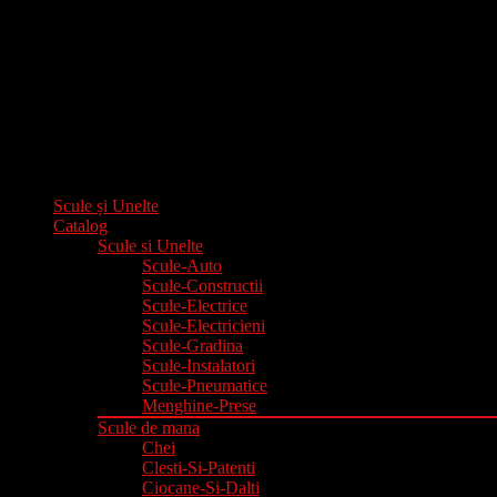
Scule și Unelte
Catalog
Scule si Unelte
Scule-Auto
Scule-Constructii
Scule-Electrice
Scule-Electricieni
Scule-Gradina
Scule-Instalatori
Scule-Pneumatice
Menghine-Prese
Scule de mana
Chei
Clesti-Si-Patenti
Ciocane-Si-Dalti