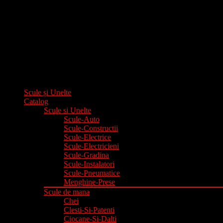
Scule și Unelte
Catalog
Scule si Unelte
Scule-Auto
Scule-Constructii
Scule-Electrice
Scule-Electricieni
Scule-Gradina
Scule-Instalatori
Scule-Pneumatice
Menghine-Prese
Scule de mana
Chei
Clesti-Si-Patenti
Ciocane-Si-Dalti