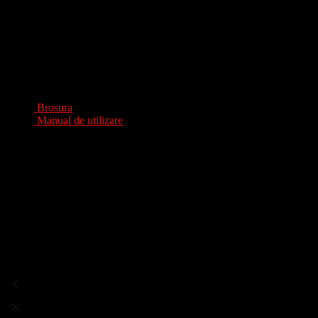
Nivel vibrații Ah: 1,5 m/s²
Incertitudine vibrații K: 1,5 m/s²
Incertitudine nivel presiune sonoră K: 3 dB(A)
Incertitudine nivel putere sonoră K: 3 dB(A)
Fisiere
Brosura
Manual de utilizare
Specificatii:
Foarfeca de vie motor BL 
Greutate
1.2 kg
Recenzii
Încă nu există recenzii
Adaugă o recenzie