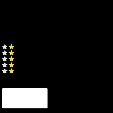
Foarfeca de vie motor BL 20V 40mm (fara
Evaluare
*
0/5
* Ratingul este necesar
Recenzia dvs
* Revizuirea este necesară