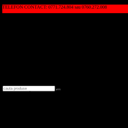
TELEFON CONTACT: 0771.724.804 sau 0760.272.008
Autentificare / Înregistrare
Logare
Favorite