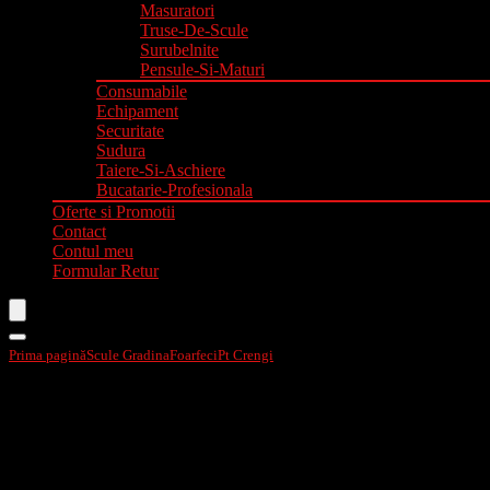
Masuratori
Truse-De-Scule
Surubelnite
Pensule-Si-Maturi
Consumabile
Echipament
Securitate
Sudura
Taiere-Si-Aschiere
Bucatarie-Profesionala
Oferte si Promotii
Contact
Contul meu
Formular Retur
Prima pagină
Scule Gradina
Foarfeci
Pt Crengi
Foarfeca de vie motor BL 20V 40m
- 16%