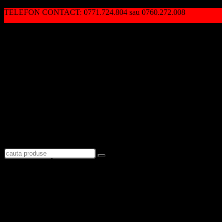
TELEFON CONTACT: 0771.724.804 sau 0760.272.008
Autentificare / Înregistrare
Logare
Favorite