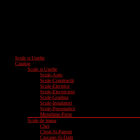
Scule și Unelte
Catalog
Scule si Unelte
Scule-Auto
Scule-Constructii
Scule-Electrice
Scule-Electricieni
Scule-Gradina
Scule-Instalatori
Scule-Pneumatice
Menghine-Prese
Scule de mana
Chei
Clesti-Si-Patenti
Ciocane-Si-Dalti