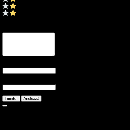
0/5
* Ratingul este necesar
Recenzia dvs
* Revizuirea este necesară
Nume și prenume
* Numele este obligatoriu
E-mail
* E-mailul este necesar
Trimite
Anulează
21.00
lei
În stoc