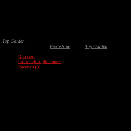
Adaugă-ți recenzia
21.00
lei
Fierastrau de gradina pliabil 180mm ofera control si portabilitate pentru
prindere confortabila.
Top Garden
SKU:
371520
Categorie:
Fierastraie
Brand:
Top Garden
Descriere
Informații suplimentare
Recenzii (0)
Brandul
TopGarden
se deosebeste printr-o varietate larga de produse
Fierastraul pliant de la Top Garden:
Dinti ascutiti triunghiular si tratati termic
Mecanism de autoblocare
Maner bi-component
Siguranta
Lungimea: 180mm
Specificatii:
Fierastrau de gadina pliabi