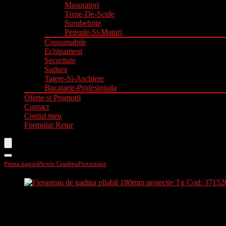
Masuratori
Truse-De-Scule
Surubelnite
Pensule-Si-Maturi
Consumabile
Echipament
Securitate
Sudura
Taiere-Si-Aschiere
Bucatarie-Profesionala
Oferte si Promotii
Contact
Contul meu
Formular Retur
Prima pagină
Scule Gradina
Fierastraie
Fierastrau de gadina pliabil 180mm protec
Fierastrau de gadina pliabil 180m