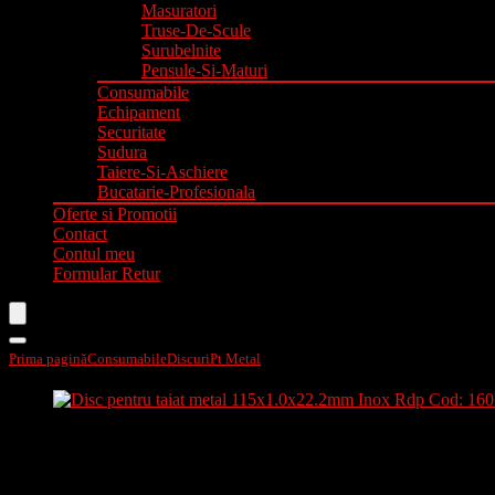
Masuratori
Truse-De-Scule
Surubelnite
Pensule-Si-Maturi
Consumabile
Echipament
Securitate
Sudura
Taiere-Si-Aschiere
Bucatarie-Profesionala
Oferte si Promotii
Contact
Contul meu
Formular Retur
Prima pagină
Consumabile
Discuri
Pt Metal
Disc pentru taiat metal 115х1.0х22.
Disc pentru taiat metal 115х1.0х