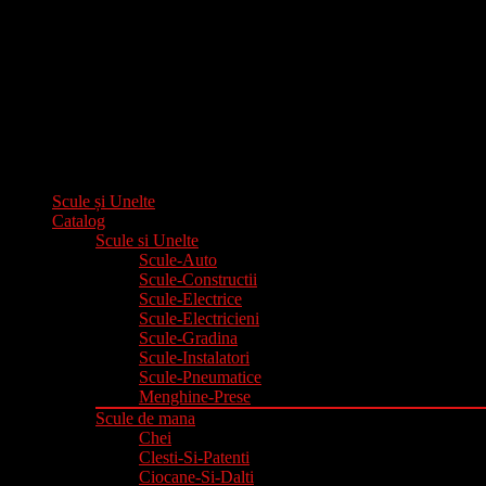
Scule și Unelte
Catalog
Scule si Unelte
Scule-Auto
Scule-Constructii
Scule-Electrice
Scule-Electricieni
Scule-Gradina
Scule-Instalatori
Scule-Pneumatice
Menghine-Prese
Scule de mana
Chei
Clesti-Si-Patenti
Ciocane-Si-Dalti