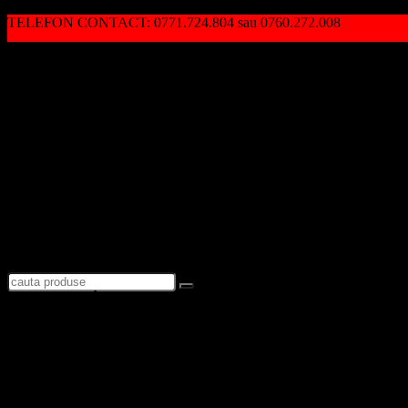
TELEFON CONTACT: 0771.724.804 sau 0760.272.008
Autentificare / Înregistrare
Logare
Favorite