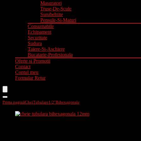
Masuratori
Truse-De-Scule
Surubelnite
Pensule-Si-Maturi
Consumabile
Echipament
Securitate
Sudura
Taiere-Si-Aschiere
Bucatarie-Profesionala
Oferte si Promotii
Contact
Contul meu
Formular Retur
Prima pagină
Chei
Tubulare
1/2"
Bihexagonale
Cheie tubulara bihexagonala12mm,
Cheie tubulara bihexagonala12mm