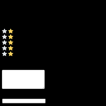
Evaluare
*
0/5
* Ratingul este necesar
Recenzia dvs
* Revizuirea este necesară
Nume și prenume
* Numele este obligatoriu