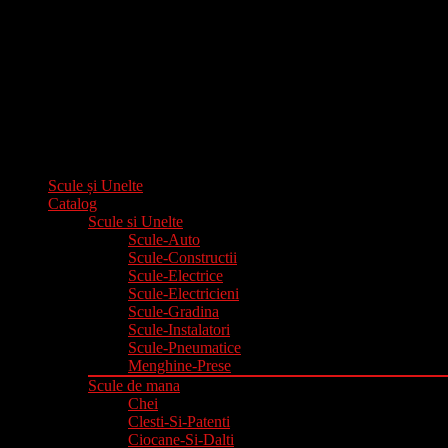
Scule și Unelte
Catalog
Scule si Unelte
Scule-Auto
Scule-Constructii
Scule-Electrice
Scule-Electricieni
Scule-Gradina
Scule-Instalatori
Scule-Pneumatice
Menghine-Prese
Scule de mana
Chei
Clesti-Si-Patenti
Ciocane-Si-Dalti