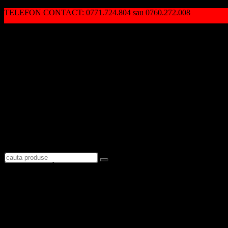
TELEFON CONTACT: 0771.724.804 sau 0760.272.008
Autentificare / Înregistrare
Logare
Favorite