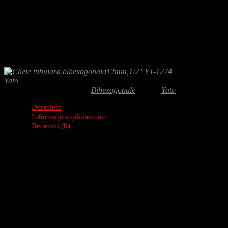
Adaugă-ți recenzia
4.00
lei
Cheie tubulara bihexagonala 12mm ofera prindere sigura pentru lucrari m
precizie la strangere.
Yato
SKU:
YT-1274
Categorie:
Bihexagonale
Brand:
Yato
Descriere
Informații suplimentare
Recenzii (0)
Descriere produs: Cheie tubulara bihexagonala12
Cheia tubulara bihexagonala YT-1274 este un instrument compact si rezist
sistemul AS-DRIVE.
Caracteristici
Dimensiune tubulara: 12 mm