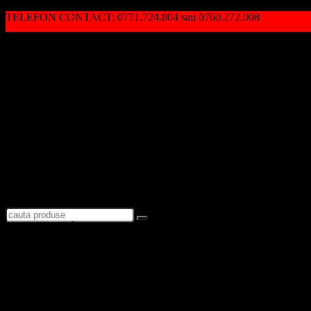
TELEFON CONTACT: 0771.724.804 sau 0760.272.008
Autentificare / Înregistrare
Logare
Favorite