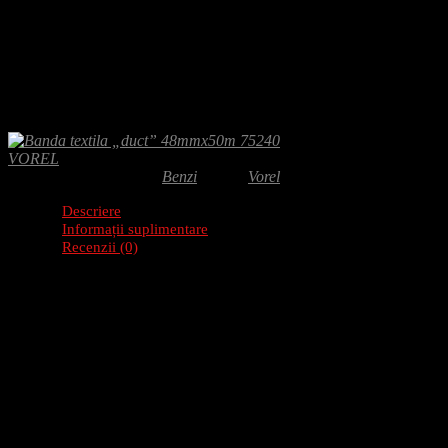
Adaugă-ți recenzia
17.50
lei
Banda textila duct 48mm 50m ofera o solutie durabila pentru etansare, rep
confera aderenta rapida pe diverse suprafete. Fabricata in Polonia pentr
VOREL
SKU:
75240
Categorie:
Benzi
Brand:
Vorel
Descriere
Informații suplimentare
Recenzii (0)
Descriere produs: Banda textila „duct” 48mmx50
Banda textila „duct” este ideala pentru utilizari in constructii datorit
diverse aplicatii.
Caracteristici
Lungime: 50 metri