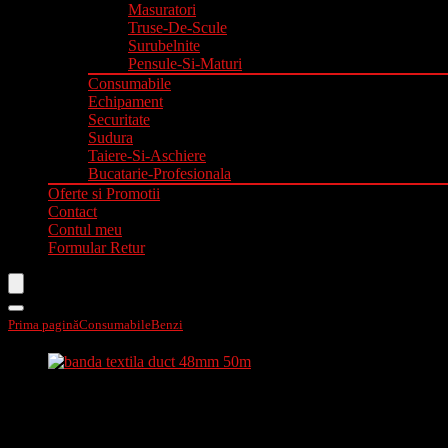
Masuratori
Truse-De-Scule
Surubelnite
Pensule-Si-Maturi
Consumabile
Echipament
Securitate
Sudura
Taiere-Si-Aschiere
Bucatarie-Profesionala
Oferte si Promotii
Contact
Contul meu
Formular Retur
Prima pagină
Consumabile
Benzi
Banda textila „duct” 48mmx50m 75240
Banda textila „duct” 48mmx50m 7