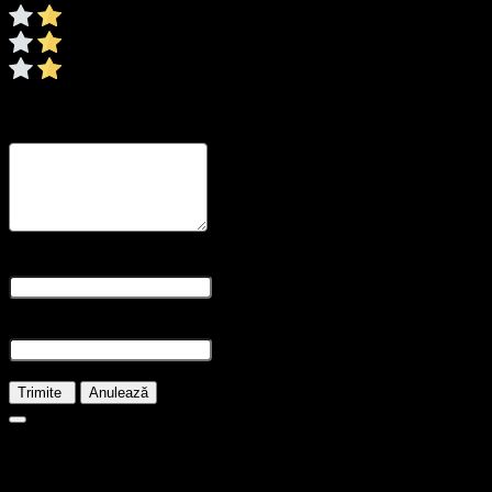
0/5
* Ratingul este necesar
Recenzia dvs
* Revizuirea este necesară
Nume și prenume
* Numele este obligatoriu
E-mail
* E-mailul este necesar
Trimite
Anulează
17.50
lei
Doar 1 rămase în stoc