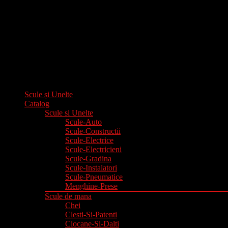
Scule și Unelte
Catalog
Scule si Unelte
Scule-Auto
Scule-Constructii
Scule-Electrice
Scule-Electricieni
Scule-Gradina
Scule-Instalatori
Scule-Pneumatice
Menghine-Prese
Scule de mana
Chei
Clesti-Si-Patenti
Ciocane-Si-Dalti